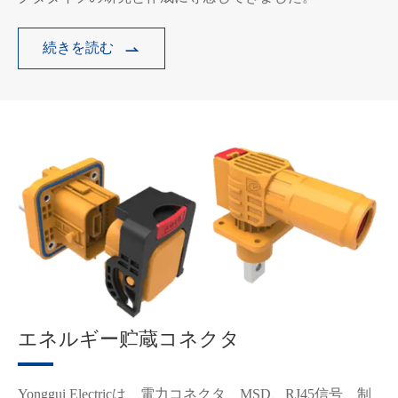
続きを読む

エネルギー贮蔵コネクタ
Yonggui Electricは、電力コネクタ、MSD、RJ45信号、制