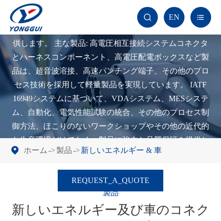
電気自動車の分野では、
Yongguiエレクトリック
高圧、大
EN


小の電流相互接続システムの全体のソリューションを提
供します。 主な製品: 高電圧相互接続システムコネクタ
とハーネスコンポーネント、高電圧配電ボックスなど製
品は、超音波溶接、高速パンチング端子、その他のプロ
セス技術を採用して軽量製品を実現しています。 IATF
16949システムに基づいて、VDAシステム、MESシステ
ム、自動化、電気性能試験の統合、その他のプロセス制
御方法、ほこりのないワークショップやその他の近代的
な生産環境だけでなく、製品に強力な品質保証を提供し
ホーム
製品
新しいエネルギー & 車
ます。
REQUEST_A_QUOTE
製品
新しいエネルギー及び車のコネク