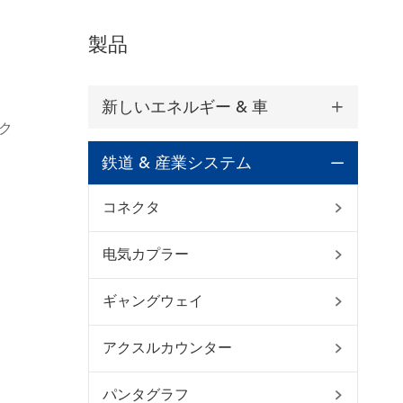
製品
新しいエネルギー & 車

ク
鉄道 & 産業システム

コネクタ

电気カプラー

ギャングウェイ

アクスルカウンター

パンタグラフ
