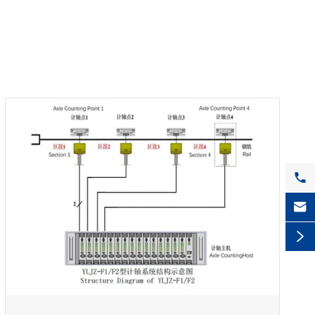


