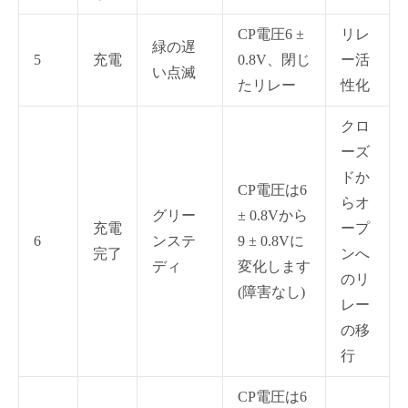
CP電圧6 ±
リレ
緑の遅
5
充電
0.8V、閉じ
ー活
い点滅
たリレー
性化
クロ
ーズ
ドか
CP電圧は6
らオ
グリー
± 0.8Vから
充電
ープ
6
ンステ
9 ± 0.8Vに
完了
ンへ
ディ
変化します
のリ
(障害なし)
レー
の移
行
CP電圧は6