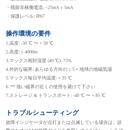
・残留非稼働電流: <25mA ± 5mA
・保護レベル: IP67
操作環境の要件
1.温度: -30 ℃ 〜 + 50 ℃
2.高度: ≤ 4000m
3.マックス相対湿度 (40 ℃): 75%
4.外的な磁界: あらゆる方向の ≤ 5 × 地球の地磁気場
5.マックス毎日平均温度: + 35 ℃
6. ** 強い磁界の近くの使用を避けて下さい
7.ストレージ & トランスポート: -40 ℃ 〜 + 85 ℃
トラブルシューティング
故障インジケータが点灯または点滅している場合は、診