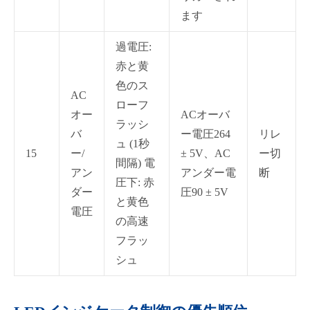
ます
過電圧:
赤と黄
色のス
AC
ローフ
オー
ACオーバ
ラッシ
バ
ー電圧264
リレ
ュ (1秒
15
ー/
± 5V、AC
ー切
間隔) 電
アン
アンダー電
断
圧下: 赤
ダー
圧90 ± 5V
と黄色
電圧
の高速
フラッ
シュ