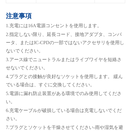
注意事項
1.充電には16A電源コンセントを使用します。
2.指定しない限り、延長コード、接地アダプタ、コンバ
ータ、またはIC-CPDの一部ではないアクセサリを使用し
ないでください。
WhatsApp (如 +85291234567)
3.アース線でニュートラルまたはライブワイヤを短絡さ
せないでください。
4.プラグとの接触が良好なソケットを使用します。 緩ん
邮箱
でいる場合は、すぐに交換してください。
5.電源に漏れ防止装置がある環境でのみ使用してくださ
い。
6.充電ケーブルが破損している場合は充電しないでくだ
さい。
7.プラグとソケットを干燥させてください-雨や湿気を避