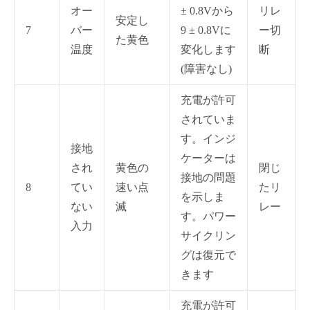
オー
± 0.8Vから
リレ
安定し
7
バー
9 ± 0.8Vに
ー切
た黄色
温度
変化します
断
(障害なし)
充電が許可
されていま
す。インジ
接地
ケーターは
され
黄色の
閉じ
接地の問題
8
てい
速い点
たリ
を示しま
ない
滅
レー
す。パワー
入力
サイクリン
グは復元で
きます
充電が許可