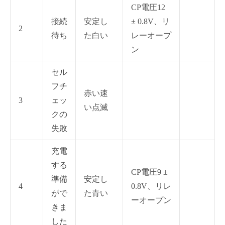
CP電圧12
接続
安定し
± 0.8V、リ
2
待ち
た白い
レーオープ
ン
セル
フチ
赤い速
3
ェッ
い点滅
クの
失敗
充電
する
CP電圧9 ±
準備
安定し
4
0.8V、リレ
がで
た青い
ーオープン
きま
した