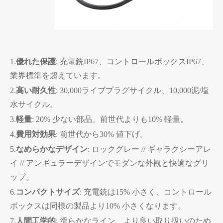
1.
優れた保護
: 充電銃IP67、コントロールボックスIP67、
業界標準を超えています。
2.
高い耐久性
: 30,000ライブプラグサイクル、10,000泥/塩
水サイクル。
3.
軽量
: 20% 少ない部品、前世代よりも10% 軽量。
4.
費用対効果
: 前世代から30% 値下げ。
5.
なめらかなデザイン
: ロックグレー // ギャラクシーアレ
イ // アンギュラーデザインでモダンな外観と快適なグリ
ップ。
6.
コンパクトサイズ
: 充電銃は15% 小さく、コントロール
ボックスは同様の製品より10% 小さくなります。
7.
人間工学的
: 滑らかなライン、より良い取り扱いのため