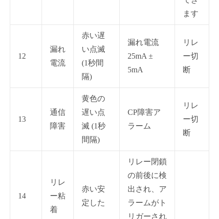
ます
赤い遅
漏れ電流
リレ
漏れ
い点滅
12
25mA ±
ー切
電流
(1秒間
5mA
断
隔)
黄色の
リレ
通信
遅い点
CP障害ア
13
ー切
障害
滅 (1秒
ラーム
断
間隔)
リレー閉鎖
の前後に検
リレ
赤い安
出され、ア
14
ー粘
定した
ラームがト
着
リガーされ