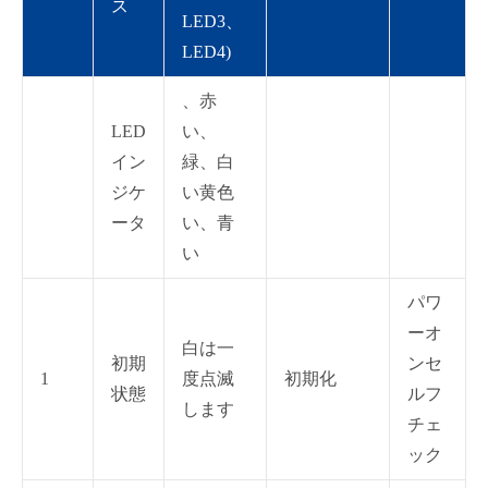
ス
LED3、
LED4)
、赤
LED
い、
イン
緑、白
ジケ
い黄色
ータ
い、青
い
パワ
ーオ
白は一
初期
ンセ
1
度点滅
初期化
状態
ルフ
します
チェ
ック