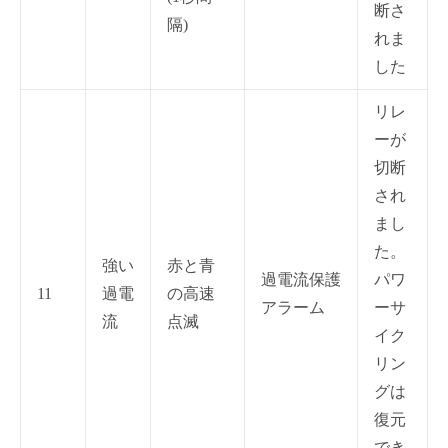
断さ
隔)
れま
した
リレ
ーが
切断
され
まし
た。
強い
赤と青
過電流保護
パワ
11
過電
の高速
アラーム
ーサ
流
点滅
イク
リン
グは
復元
でき