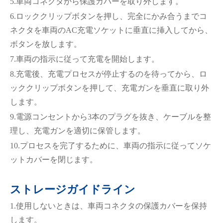
5.車両コネクタから保護カバーを取り外します。
6.ロッククリップボタンを押し、完全にかみ合うまでコ
ネクタを車両のAC充電ソケットに垂直に挿入してから、
ボタンを放します。
7.車両の指示に従って充電を開始します。
8.充電後、充電プロセスが停止するのを待ってから、ロ
ッククリップボタンを押して、充電ガンを垂直に取り外
します。
9.電源コンセントから3本のプラグを抜き、ケーブルを整
理し、充電ガンを適切に保管します。
10.プロセスを完了するために、車両の指示に従ってソケ
在线咨询
ットカバーを閉じます。
ストレージガイドライン
1.使用しないときは、車両コネクタの保護カバーを保持
します。