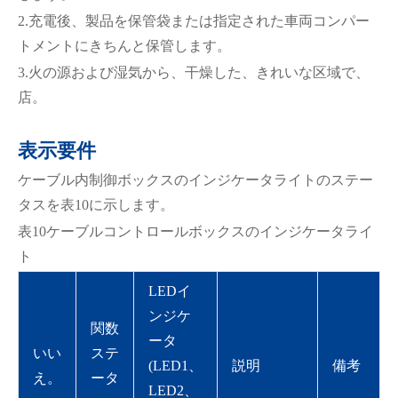
2.充電後、製品を保管袋または指定された車両コンパー
トメントにきちんと保管します。
3.火の源および湿気から、干燥した、きれいな区域で、
店。
表示要件
ケーブル内制御ボックスのインジケータライトのステー
タスを表10に示します。
表10ケーブルコントロールボックスのインジケータライ
ト
LEDイ
ンジケ
関数
ータ
いい
ステ
(LED1、
説明
備考
え。
ータ
LED2、