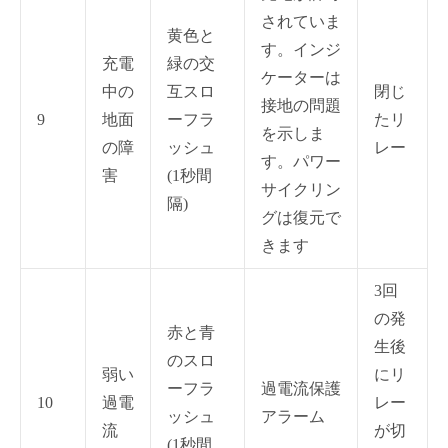
されていま
黄色と
す。インジ
充電
緑の交
ケーターは
中の
互スロ
閉じ
接地の問題
9
地面
ーフラ
たリ
を示しま
の障
ッシュ
レー
す。パワー
害
(1秒間
サイクリン
隔)
グは復元で
きます
3回
の発
赤と青
生後
のスロ
弱い
にリ
ーフラ
過電流保護
10
過電
レー
ッシュ
アラーム
流
が切
(1秒間