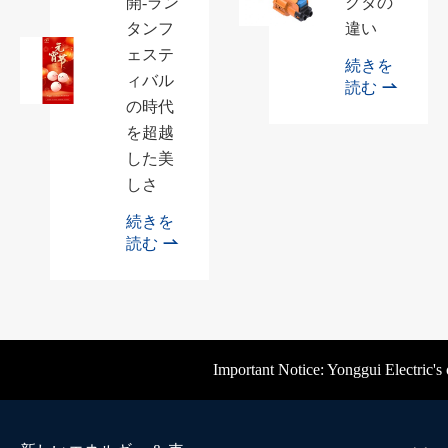
開-ラン
クタの
タンフ
違い
ェステ
続きを
ィバル

読む
の時代
を超越
した美
しさ
続きを

読む
Important Notice: Yonggui Electric's offic