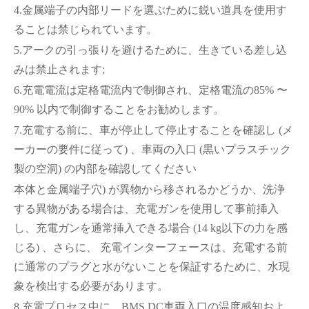
4.金属端子の内部リードを選ぶために鋭い道具を使用す
ることは禁じられています。
5.アークの引っ張りを避けるために、生きている差し込
みは禁止されます;
6.充電電流は定格電流内で制御され、定格電流の85% 〜
90% 以内で制御することをお勧めします。
7.充電する前に、車が停止して停止することを確認し (メ
ーカーの要件に従って) 、車両の入口 (黒いプラスチック
製の空洞) の内部を確認してください
本体と金属端子穴) が異物から移されるかどうか、洗浄
する異物がある場合は、充電ガンを使用して事前挿入
し、充電ガンを通常挿入できる場合 (14 kg以下の力を感
じる) 、さらに、 充電インターフェースは、充電する前
に通常のプラグと水がないことを保証するために、水現
象を検出する必要があります。
8.充電プロセス中に、BMS DC車両入口の温度感知およ