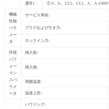
通常)
① S、S-、CC2、CC1、A、A-150
機械
サービス寿命:
性能
プラグおよび引き力:
パラ
メー
ロックイン力:
タ
环境
挿入前:
パフ
ォー
挿入後:
マン
スパ
周囲温度:
ラメ
温度上昇:
ータ
ハウジング: