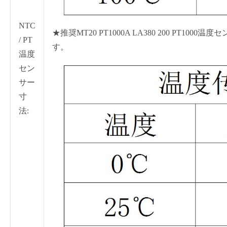
NTC
★推奨MT20 PT1000A LA380 200 PT100
/ PT
す。
温度
セン
サー
寸
法: