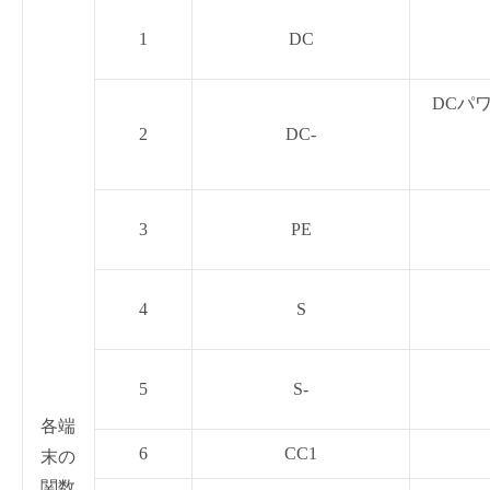
1
DC
DCパ
2
DC-
3
PE
4
S
5
S-
各端
6
CC1
末の
関数