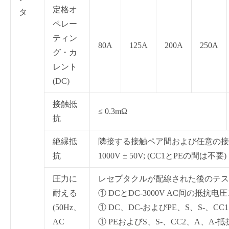
定格オ
タ
ペレー
ティン
80A
125A
200A
250A
グ・カ
レント
(DC)
接触抵
≤ 0.3mΩ
抗
絶縁抵
隣接する接触ペア間および任意の接触
抗
1000V ± 50V; (CC1とPEの間は不要)
圧力に
レセプタクルが配線された後のテス
耐える
① DCとDC-3000V AC间の抵抗电圧1
(50Hz、
① DC、DC-およびPE、S、S-、CC1、
AC
① PEおよびS、S-、CC2、A、A-抵抗電