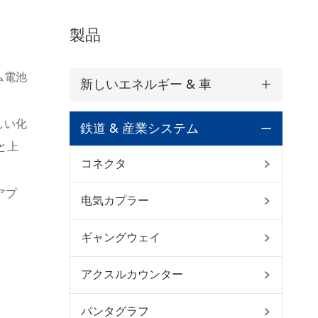
製品
ム電池
新しいエネルギー & 車

しい化
鉄道 & 産業システム

と上
コネクタ

アプ
电気カプラー

ギャングウェイ

アクスルカウンター

パンタグラフ
