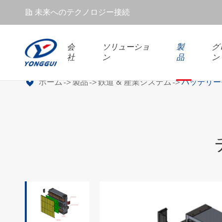
未来へのテクノロジー接続
𐄀
会
ソリューショ
製
グ
社
ン
品
ン
ホーム
製品
鉄道 & 産業システム
バッテリー