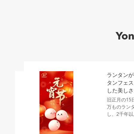
Yo
ランタンが
タンフェス
した美しさ
旧正月の1
万ものラン
し、2千年
えます。ラン