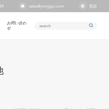
69
sales@yonggui.com
英語


お問い合わ

せ
池