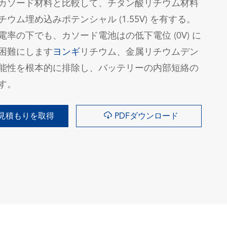
カソード材料と比較して、チタン酸リチウム材料
ウム埋め込みポテンシャル (1.55V) を有する。
率の下でも、カソード電池はの低下電位 (0V) に
困難にします
ヨンギ
リチウム、金属リチウムデン
能性を根本的に排除し、バッテリーの内部短絡の
す。

見積もりを取得
PDFダウンロード
询