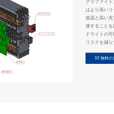
グラファイト
はより高いリチ
低温と高い充電
達することを
ドライトの可
リスクを減ら

無料の
在线咨