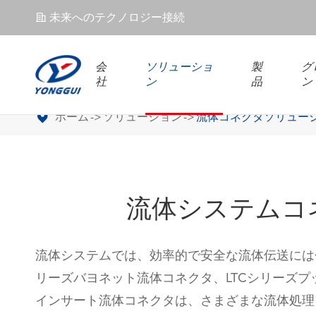
未来へのテクノロジー接続
𐄀
会
ソリューショ
製
グ
社
ン
品
ン
ホーム
ソリューション
流体コネクタソリュー
流体システムコ
流体システムでは、効率的で安全な流体伝送には包
リーズバヨネット流体コネクタ、LTCシリーズプッ
インサート流体コネクタは、さまざまな流体処理