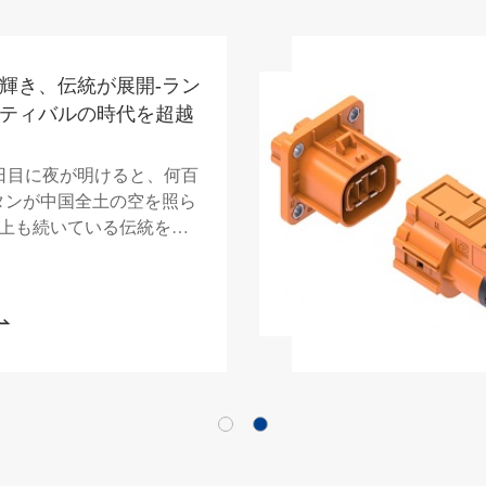
輝き、伝統が展開-ラン
ティバルの時代を超越
5日目に夜が明けると、何百
タンが中国全土の空を照ら
以上も続いている伝統を伝
タンフェスティバルは...
