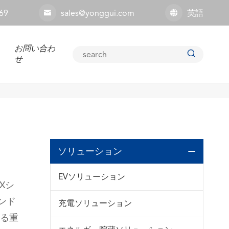
69
sales@yonggui.com
英語


お問い合わ

せ
ソリューション

EVソリューション
Xシ
ンド
充電ソリューション
る重