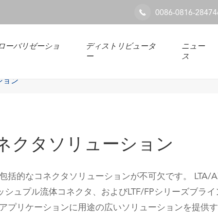
0086-0816-28474

ローバリゼーショ
ディストリビュータ
ニュー
ー
ス
ション
ネクタソリューション
括的なコネクタソリューションが不可欠です。 LTA/A
シュプル流体コネクタ、およびLTF/FPシリーズブライ
アプリケーションに用途の広いソリューションを提供す