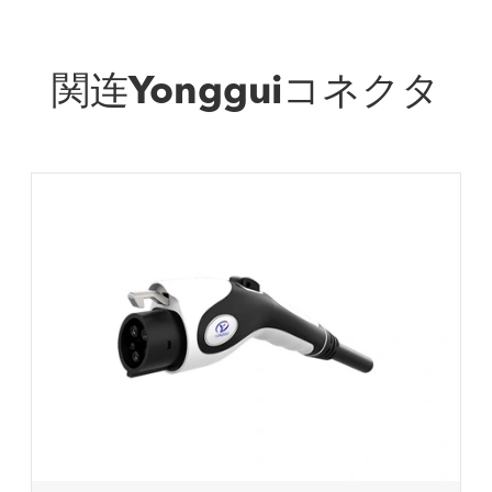
関连Yongguiコネクタ