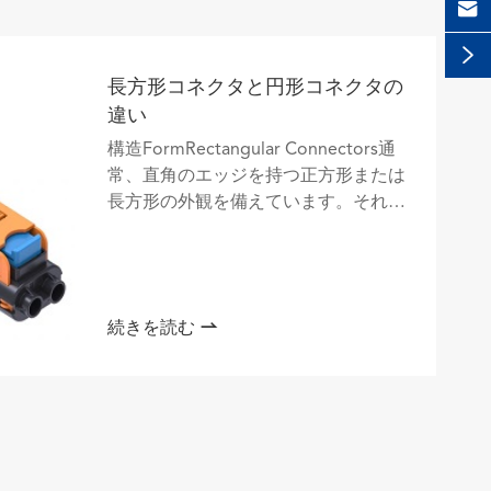


長方形コネクタと円形コネクタの
違い
構造FormRectangular Connectors通
常、直角のエッジを持つ正方形または
長方形の外観を備えています。それら
の内部接点は、通常、2ピンなどの通
常のマトリックス形式で配置されてい
ます...

続きを読む