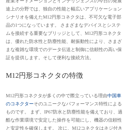
産業オートメーションとインテリジェンスの今日の発展
途上の分野では、独自の性能と幅広いアプリケーション
シナリオを備えたM12円形コネクタは、不可欠な電子部
品の1つになっています。 さまざまなデバイスとシステ
ムを接続する重要なブリッジとして、M12円形コネクタ
は、優れた防水性と防塵性能、耐振動性により、さまざ
まな複雑な環境でのデータ伝送と制御に信頼性の高い保
証を提供します。そして便利な接続方法。
M12円形コネクタの特徴
M12円形コネクタが多くの中で際立っている理由
中国車
のコネクター
そのユニークなパフォーマンス特性による
ものです。 まず、IP67防水と防塵性能を備えており、過
酷な作業環境で安定した操作を可能にし、機器の信頼性
と安定性を確保します。 次に、M12コネクタはネジ付き