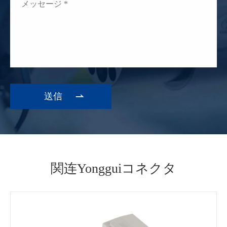

関连Yongguiコネクタ