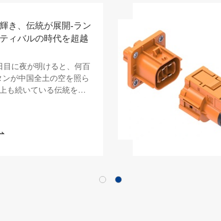
 Electricの包括的なコンタ
ナルシリーズを探索す
新エネルギー、通信など、
業界向けに設計された幅広
ンタクトターミナルをご覧
高電流のための精密端子か
