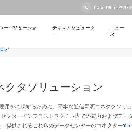
0086-0816-28474

ローバリゼーショ
ディストリビュータ
ニュー
ー
ス
ション
erコネクタソリューション
運用を確保するために、堅牢な通信電源コネクタソリュ
タセンターインフラストラクチャ内での電力およびデー
。 提供されるこれらのデータセンターのコネクター
Yon