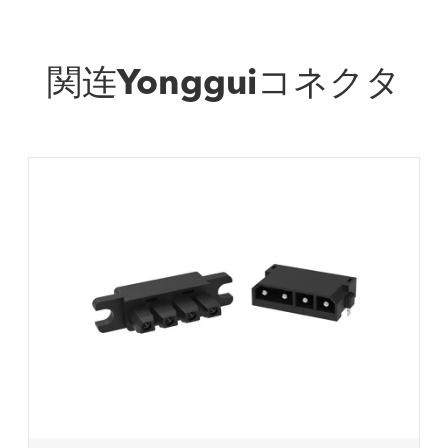
関连Yongguiコネクタ