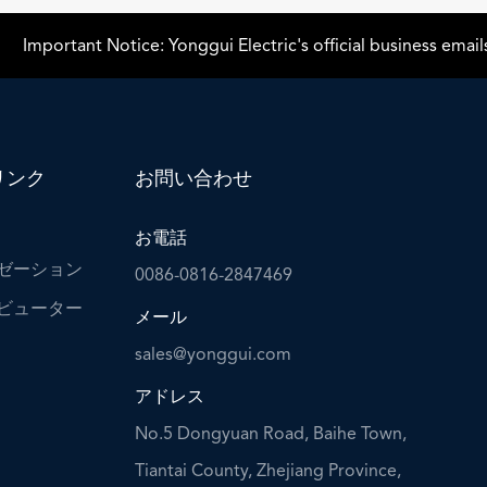
rtant Notice: Yonggui Electric's official business emails use
リンク
お問い合わせ
お電話
ゼーション
0086-0816-2847469
ビューター
メール
sales@yonggui.com
アドレス
No.5 Dongyuan Road, Baihe Town,
Tiantai County, Zhejiang Province,