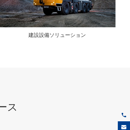
邮箱
建設設備ソリューション
ュース

