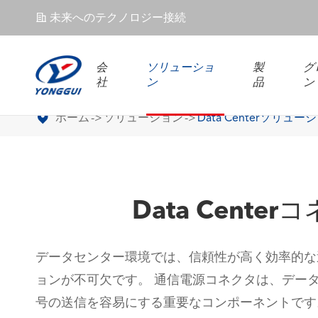
未来へのテクノロジー接続
𐄀
会
ソリューショ
製
グ
社
ン
品
ン
ホーム
ソリューション
Data Centerソリュー
Data Cent
データセンター環境では、信頼性が高く効率的な
ョンが不可欠です。 通信電源コネクタは、デー
号の送信を容易にする重要なコンポーネントです