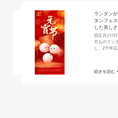
Yonggui
クトターミ
る
鉄道輸送、
さまざまな
い高性能コ
ください。
ら...
続きを読む