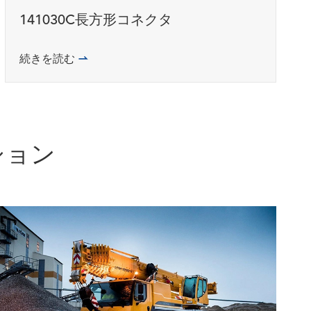
141030C長方形コネクタ
続きを読む

ション
WhatsApp (如 +85291234567)