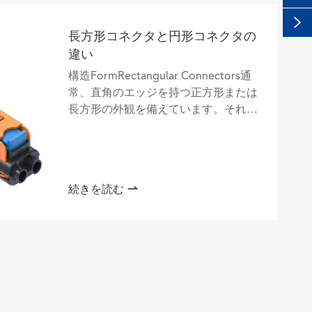

ランタンが輝き、伝統が展開-ラン
タンフェスティバルの時代を超越
した美しさ
旧正月の15日目に夜が明けると、何百
万ものランタンが中国全土の空を照ら
し、2千年以上も続いている伝統を伝
えます。ランタンフェスティバルは...

続きを読む