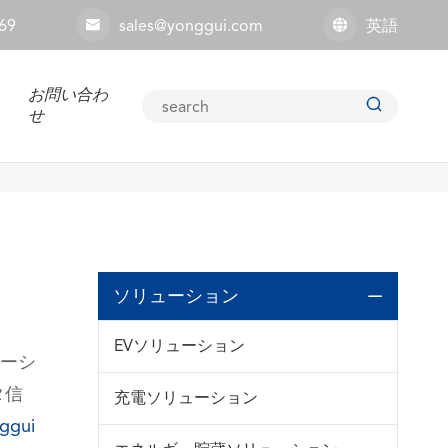
69
sales@yonggui.com
英語


お問い合わ

せ
ソリューション

EVソリューション
ーシ
タ信
充電ソリューション
ggui