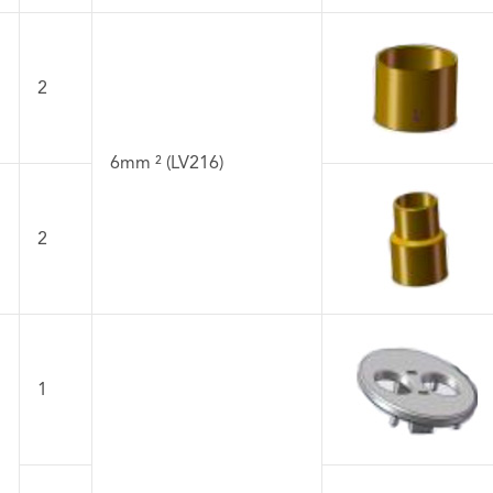
2
6mm ² (LV216)
2
1