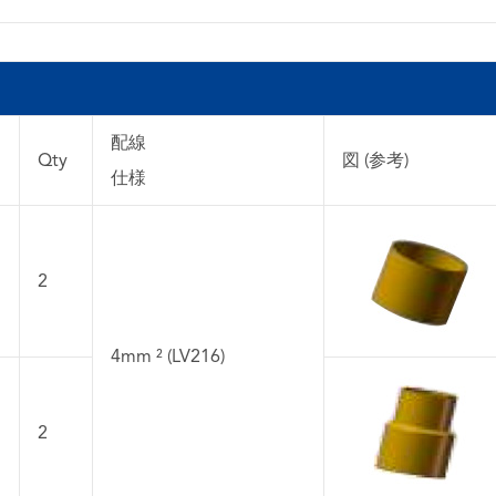
配線
Qty
図 (参考)
仕様
2
4mm ² (LV216)
2