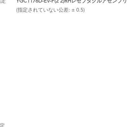
指定
YGC1176D-EV-P(2 2)RHレセプタクルアセンブ
(指定されていない公差: ± 0.5)
指定