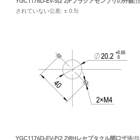
YGC1176D-EV-S(2 2)Pプラグアセンブリの外観
(
されていない公差: ± 0.5)
YGC1176D-EV-P(2 2)RHレセプタクル開口寸法
(