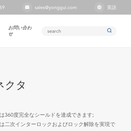
69
sales@yonggui.com
英語


お問い合わ

せ
コネクタ
は360度完全なシールドを達成できます;
は二次インターロックおよびロック解除を実現で