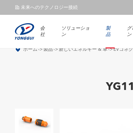
未来へのテクノロジー接続
𐄀
会
ソリューショ
製
グ
社
ン
品
ン
ホーム
製品
新しいエネルギー & 車
EVコネ
YG1