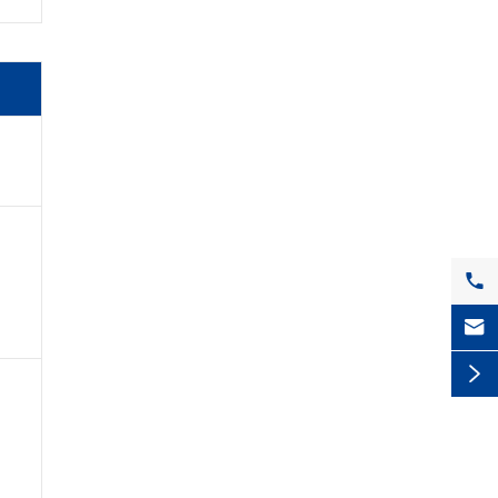


