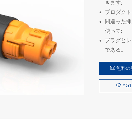
きます;
プロダクト
間違った挿入
使って;
プラグとレ
である。

無料の

YG
在线咨